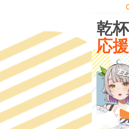
乾
応
援