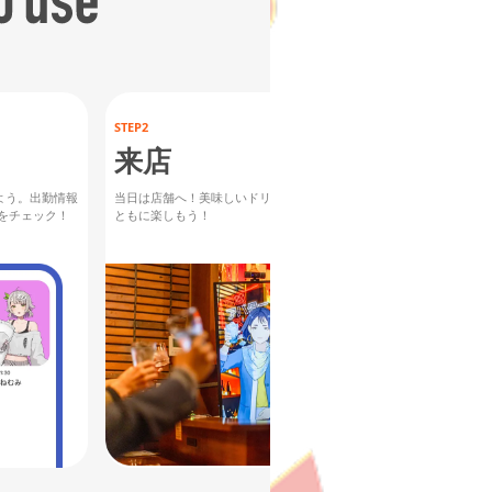
STEP2
STEP3
来店
乾杯
よう。出勤情報
当日は店舗へ！美味しいドリンクを
乾杯しながら「Cheers」
rをチェック！
ともに楽しもう！
Vtuberを応援！