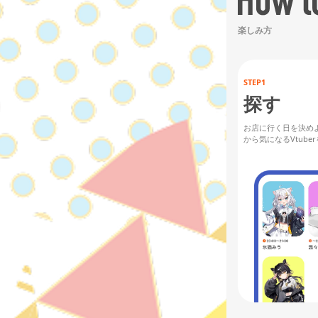
楽しみ方
STEP1
探す
お店に行く日を決め
から気になるVtube