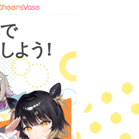
杯で
しよ
う
！